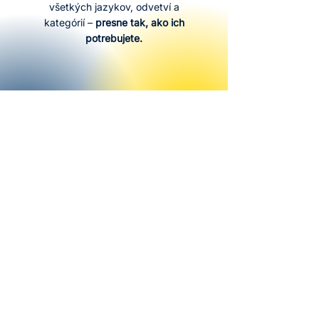
všetkých jazykov, odvetví a
kategórií –
presne tak, ako ich
potrebujete.
Flexibilne
Frekvenciu aj hĺbku zberu dát
si nastavíte sami –
od
jednorazového zberu po
pravidelný monitoring.
Bez obmedzení