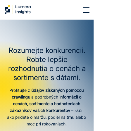
Rozumejte konkurencii.
Robte lepšie
rozhodnutia o cenách a
sortimente s dátami.
Profitujte z
údajov získaných pomocou
crawlingu
a podrobných
informácií o
cenách, sortimente a hodnoteniach
zákazníkov
vašich konkurentov
– skôr,
ako prídete o maržu, podiel na trhu alebo
moc pri rokovaniach.