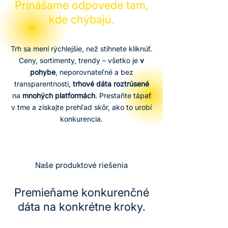
Prinášame odpovede tam,
kde chýbajú.
Trh sa mení rýchlejšie, než stihnete kliknúť.
Ceny, sortimenty, trendy – všetko je
v
pohybe
, neporovnateľné a bez
transparentnosti,
trhové dáta roztrúsené
na
mnohých platformách
. Prestaňte tápať
v tme a získajte prehľad skôr, ako to urobí
konkurencia.
Naše produktové riešenia
Premieňame konkurenčné
dáta na konkrétne kroky.