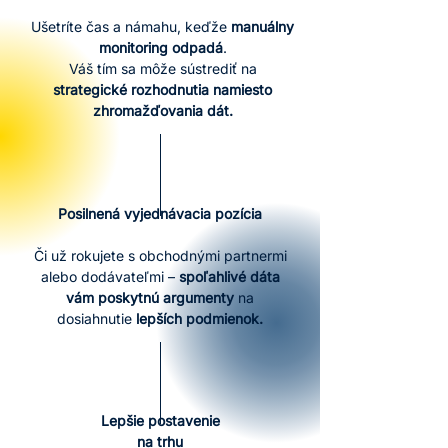
Ušetríte čas a námahu, keďže
manuálny
monitoring odpadá
.
Váš tím sa môže sústrediť na
strategické rozhodnutia namiesto
zhromažďovania dát.
Posilnená vyjednávacia pozícia
Či už rokujete s obchodnými partnermi
alebo dodávateľmi –
spoľahlivé dáta
vám poskytnú argumenty
na
dosiahnutie
lepších podmienok.
Lepšie
postavenie
na trhu​