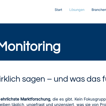
Start
Lösungen
Branche
Monitoring
klich sagen – und was das fü
e
ehrlichste Marktforschung
, die es gibt. Kein Fokusgrup
iben täglich, ungefragt und unzensiert, was sie von Pr