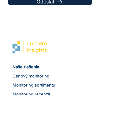
Odoslať -->
Naše riešenia
Cenový monitoring
Monitoring sortimentu
Monitoring recenzií
Iné dáta
Odvetvia
Obchod
Spotrebný tovar