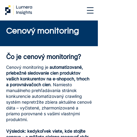
Cenový monitoring
Čo je cenový monitoring?
Cenový monitoring je
automatizované,
priebežné sledovanie cien produktov
vašich konkurentov na e-shopoch, trhoch
a porovnávačoch cien
. Namiesto
manuálneho prehľadávania stránok
konkurencie automatizovaný crawling
systém nepretržite zbiera aktuálne cenové
dáta – vyčistené, zharmonizované a
priamo porovnané s vašimi vlastnými
produktmi.
Výsledok: kedykoľvek viete, kde stojíte
cenovo – a môžete cielene reagovať skôr,