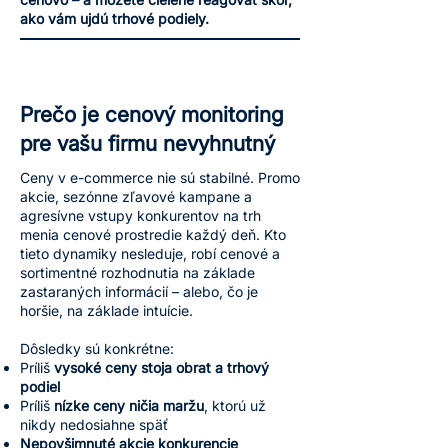
ako vám ujdú trhové podiely.
Prečo je cenový monitoring
pre vašu firmu nevyhnutný
Ceny v e-commerce nie sú stabilné. Promo
akcie, sezónne zľavové kampane a
agresívne vstupy konkurentov na trh
menia cenové prostredie každý deň. Kto
tieto dynamiky nesleduje, robí cenové a
sortimentné rozhodnutia na základe
zastaraných informácií – alebo, čo je
horšie, na základe intuície.
Dôsledky sú konkrétne:
Príliš
vysoké ceny stoja obrat a trhový
podiel
Príliš
nízke ceny ničia maržu
, ktorú už
nikdy nedosiahne späť
Nepovšimnuté akcie konkurencie