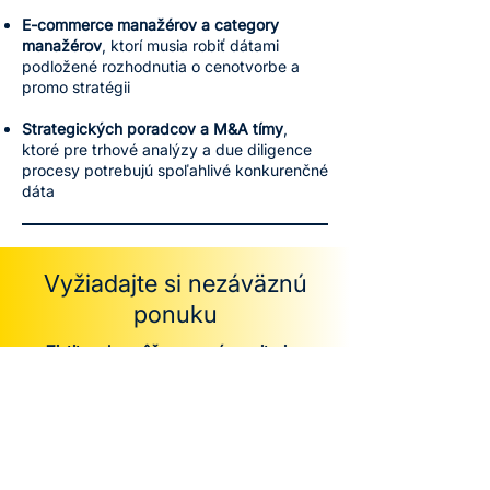
E-commerce manažérov a category
manažérov
, ktorí musia robiť dátami
podložené rozhodnutia o cenotvorbe a
promo stratégii
Strategických poradcov a M&A tímy
,
ktoré pre trhové analýzy a due diligence
procesy potrebujú spoľahlivé konkurenčné
dáta
Vyžiadajte si nezáväznú
ponuku
Zistite, ako môže cenový monitoring
konkrétne vyzerať pre vaše podnikanie – s
prvým odhadom prispôsobeným vašim
trhom a konkurentom.