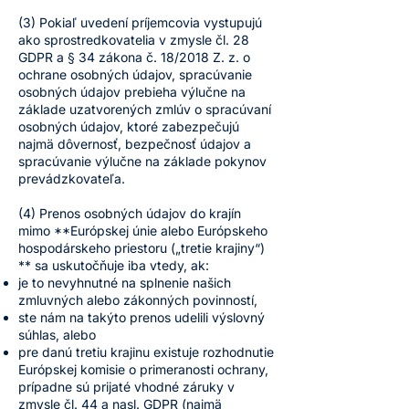
(3) Pokiaľ uvedení príjemcovia vystupujú
ako sprostredkovatelia v zmysle čl. 28
GDPR a § 34 zákona č. 18/2018 Z. z. o
ochrane osobných údajov, spracúvanie
osobných údajov prebieha výlučne na
základe uzatvorených zmlúv o spracúvaní
osobných údajov, ktoré zabezpečujú
najmä dôvernosť, bezpečnosť údajov a
spracúvanie výlučne na základe pokynov
prevádzkovateľa.
(4) Prenos osobných údajov do krajín
mimo **Európskej únie alebo Európskeho
hospodárskeho priestoru („tretie krajiny“)
** sa uskutočňuje iba vtedy, ak:
je to nevyhnutné na splnenie našich
zmluvných alebo zákonných povinností,
ste nám na takýto prenos udelili výslovný
súhlas, alebo
pre danú tretiu krajinu existuje rozhodnutie
Európskej komisie o primeranosti ochrany,
prípadne sú prijaté vhodné záruky v
zmysle čl. 44 a nasl. GDPR (najmä