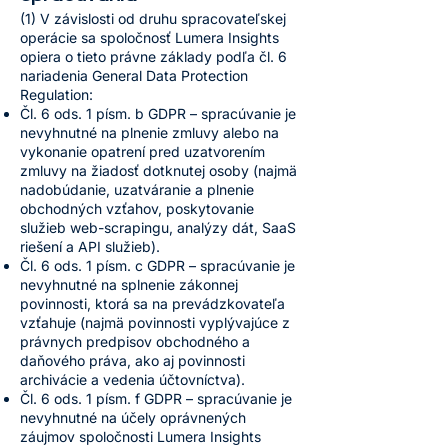
(1) V závislosti od druhu spracovateľskej
operácie sa spoločnosť Lumera Insights
opiera o tieto právne základy podľa čl. 6
nariadenia General Data Protection
Regulation:
Čl. 6 ods. 1 písm. b GDPR – spracúvanie je
nevyhnutné na plnenie zmluvy alebo na
vykonanie opatrení pred uzatvorením
zmluvy na žiadosť dotknutej osoby (najmä
nadobúdanie, uzatváranie a plnenie
obchodných vzťahov, poskytovanie
služieb web-scrapingu, analýzy dát, SaaS
riešení a API služieb).
Čl. 6 ods. 1 písm. c GDPR – spracúvanie je
nevyhnutné na splnenie zákonnej
povinnosti, ktorá sa na prevádzkovateľa
vzťahuje (najmä povinnosti vyplývajúce z
právnych predpisov obchodného a
daňového práva, ako aj povinnosti
archivácie a vedenia účtovníctva).
Čl. 6 ods. 1 písm. f GDPR – spracúvanie je
nevyhnutné na účely oprávnených
záujmov spoločnosti Lumera Insights