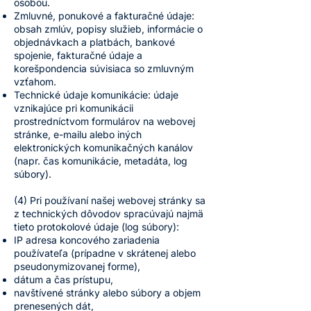
osobou.
Zmluvné, ponukové a fakturačné údaje:
obsah zmlúv, popisy služieb, informácie o
objednávkach a platbách, bankové
spojenie, fakturačné údaje a
korešpondencia súvisiaca so zmluvným
vzťahom.
Technické údaje komunikácie: údaje
vznikajúce pri komunikácii
prostredníctvom formulárov na webovej
stránke, e-mailu alebo iných
elektronických komunikačných kanálov
(napr. čas komunikácie, metadáta, log
súbory).
(4) Pri používaní našej webovej stránky sa
z technických dôvodov spracúvajú najmä
tieto protokolové údaje (log súbory):
IP adresa koncového zariadenia
používateľa (prípadne v skrátenej alebo
pseudonymizovanej forme),
dátum a čas prístupu,
navštívené stránky alebo súbory a objem
prenesených dát,