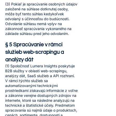
(3) Pokiaľ je spracúvanie osobných údajov
založené na súhlase dotknutej osoby,
môže byť tento súhlas kedykoľvek
odvolaný s účinnosťou do budúcnosti.
Odvolanie súhlasu nemá vplyv na
zákonnosť spracúvania vykonaného na
základe súhlasu pred jeho odvolaním.
§ 5 Spracúvanie v rámci
služieb web-scrapingu a
analýzy dát
(1) Spoločnosť Lumera Insights poskytuje
B2B služby v oblasti web-scrapingu,
analýzy dát, SaaS služieb a API rozhraní.
V rámci týchto služieb sa
automatizovanými technickými
prostriedkami získavajú informácie z voľne
a zákonne verejne dostupných zdrojov na
internete, ktoré sa následne analyzujú na
technické a štatistické účely. Predmetom
spracovania sú najmä údaje o produktoch,
cenách, sortimente, dostupnosti a