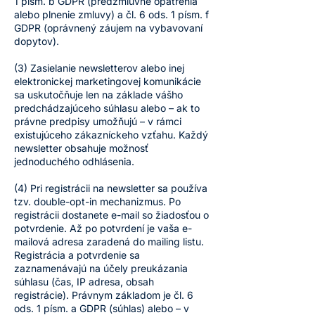
1 písm. b GDPR (predzmluvné opatrenia
alebo plnenie zmluvy) a čl. 6 ods. 1 písm. f
GDPR (oprávnený záujem na vybavovaní
dopytov).
(3) Zasielanie newsletterov alebo inej
elektronickej marketingovej komunikácie
sa uskutočňuje len na základe vášho
predchádzajúceho súhlasu alebo – ak to
právne predpisy umožňujú – v rámci
existujúceho zákazníckeho vzťahu. Každý
newsletter obsahuje možnosť
jednoduchého odhlásenia.
(4) Pri registrácii na newsletter sa používa
tzv. double-opt-in mechanizmus. Po
registrácii dostanete e-mail so žiadosťou o
potvrdenie. Až po potvrdení je vaša e-
mailová adresa zaradená do mailing listu.
Registrácia a potvrdenie sa
zaznamenávajú na účely preukázania
súhlasu (čas, IP adresa, obsah
registrácie). Právnym základom je čl. 6
ods. 1 písm. a GDPR (súhlas) alebo – v