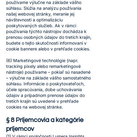
používame výlučne na základe vášho
súhlasu. Slúžia na analýzu používania
našej webovej stránky, meranie jej
návštevnosti a optimalizáciu
poskytovaných služieb. Ak v rámci
používania týchto nástrojov dochádza k
prenosu osobných údajov do tretích krajín,
budete o tejto skutočnosti informovaní v
cookie bannere alebo v prehľade cookies.
(6) Marketingové technológie (napr.
tracking pixely alebo remarketingové
nástroje) používame – pokiaľ sú nasadené
– výlučne na základe vášho samostatného
súhlasu. Informácie o poskytovateľoch,
účele spracúvania, dobe uchovávania
údajov a prípadnom prenose údajov do
tretích krajín sú uvedené v prehľade
cookies na webovej stránke.
§ 8 Príjemcovia a kategórie
príjemcov
(1) V rámci spoločnosti Lumera Insights