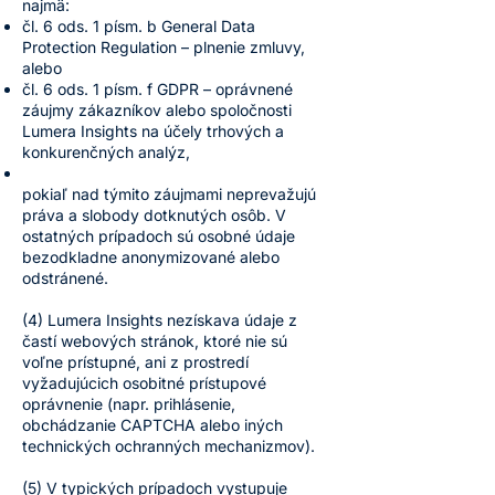
najmä:
čl. 6 ods. 1 písm. b General Data
Protection Regulation – plnenie zmluvy,
alebo
čl. 6 ods. 1 písm. f GDPR – oprávnené
záujmy zákazníkov alebo spoločnosti
Lumera Insights na účely trhových a
konkurenčných analýz,
pokiaľ nad týmito záujmami neprevažujú
práva a slobody dotknutých osôb. V
ostatných prípadoch sú osobné údaje
bezodkladne anonymizované alebo
odstránené.
(4) Lumera Insights nezískava údaje z
častí webových stránok, ktoré nie sú
voľne prístupné, ani z prostredí
vyžadujúcich osobitné prístupové
oprávnenie (napr. prihlásenie,
obchádzanie CAPTCHA alebo iných
technických ochranných mechanizmov).
(5) V typických prípadoch vystupuje