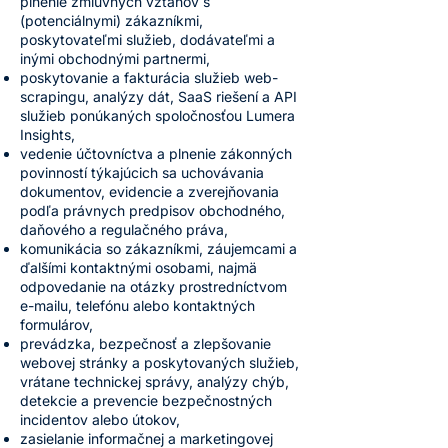
plnenie zmluvných vzťahov s
(potenciálnymi) zákazníkmi,
poskytovateľmi služieb, dodávateľmi a
inými obchodnými partnermi,
poskytovanie a fakturácia služieb web-
scrapingu, analýzy dát, SaaS riešení a API
služieb ponúkaných spoločnosťou Lumera
Insights,
vedenie účtovníctva a plnenie zákonných
povinností týkajúcich sa uchovávania
dokumentov, evidencie a zverejňovania
podľa právnych predpisov obchodného,
daňového a regulačného práva,
komunikácia so zákazníkmi, záujemcami a
ďalšími kontaktnými osobami, najmä
odpovedanie na otázky prostredníctvom
e-mailu, telefónu alebo kontaktných
formulárov,
prevádzka, bezpečnosť a zlepšovanie
webovej stránky a poskytovaných služieb,
vrátane technickej správy, analýzy chýb,
detekcie a prevencie bezpečnostných
incidentov alebo útokov,
zasielanie informačnej a marketingovej