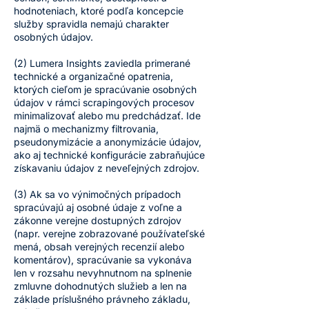
hodnoteniach, ktoré podľa koncepcie
služby spravidla nemajú charakter
osobných údajov.
(2) Lumera Insights zaviedla primerané
technické a organizačné opatrenia,
ktorých cieľom je spracúvanie osobných
údajov v rámci scrapingových procesov
minimalizovať alebo mu predchádzať. Ide
najmä o mechanizmy filtrovania,
pseudonymizácie a anonymizácie údajov,
ako aj technické konfigurácie zabraňujúce
získavaniu údajov z neveľejných zdrojov.
(3) Ak sa vo výnimočných prípadoch
spracúvajú aj osobné údaje z voľne a
zákonne verejne dostupných zdrojov
(napr. verejne zobrazované používateľské
mená, obsah verejných recenzií alebo
komentárov), spracúvanie sa vykonáva
len v rozsahu nevyhnutnom na splnenie
zmluvne dohodnutých služieb a len na
základe príslušného právneho základu,