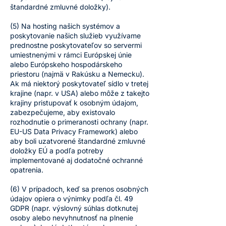
štandardné zmluvné doložky).
(5) Na hosting našich systémov a
poskytovanie našich služieb využívame
prednostne poskytovateľov so servermi
umiestnenými v rámci Európskej únie
alebo Európskeho hospodárskeho
priestoru (najmä v Rakúsku a Nemecku).
Ak má niektorý poskytovateľ sídlo v tretej
krajine (napr. v USA) alebo môže z takejto
krajiny pristupovať k osobným údajom,
zabezpečujeme, aby existovalo
rozhodnutie o primeranosti ochrany (napr.
EU-US Data Privacy Framework) alebo
aby boli uzatvorené štandardné zmluvné
doložky EÚ a podľa potreby
implementované aj dodatočné ochranné
opatrenia.
(6) V prípadoch, keď sa prenos osobných
údajov opiera o výnimky podľa čl. 49
GDPR (napr. výslovný súhlas dotknutej
osoby alebo nevyhnutnosť na plnenie