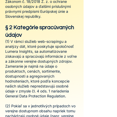
Zákonom č. 18/2018 Z. z. o ochrane
osobných údajov a ďalšími príslušnými
právnymi predpismi Európskej únie a
Slovenskej republiky.
§ 2 Kategórie spracúvaných
údajov
(1) V rámci služieb web-scrapingu a
analýzy dát, ktoré poskytuje spoločnosť
Lumera Insights, sa automatizovane
získavajú a spracúvajú informácie z voľne
a zákonne verejne dostupných zdrojov.
Zameranie je najmä na údaje o
produktoch, cenách, sortimente,
dostupnosti a agregovaných
hodnoteniach, ktoré podľa koncepcie
našich služieb nepredstavujú osobné
údaje v zmysle čl. 4 ods. 1 nariadenia
General Data Protection Regulation.
(2) Pokiaľ sa v jednotlivých prípadoch vo
verejne dostupnom obsahu napriek tomu
nachádzajú osobné údaje (napr. verejne