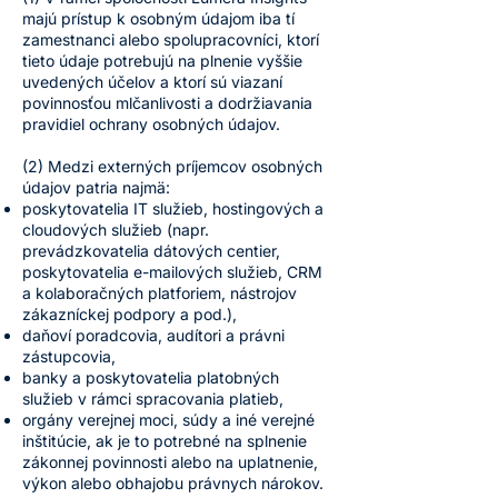
majú prístup k osobným údajom iba tí
zamestnanci alebo spolupracovníci, ktorí
tieto údaje potrebujú na plnenie vyššie
uvedených účelov a ktorí sú viazaní
povinnosťou mlčanlivosti a dodržiavania
pravidiel ochrany osobných údajov.
(2) Medzi externých príjemcov osobných
údajov patria najmä:
poskytovatelia IT služieb, hostingových a
cloudových služieb (napr.
prevádzkovatelia dátových centier,
poskytovatelia e-mailových služieb, CRM
a kolaboračných platforiem, nástrojov
zákazníckej podpory a pod.),
daňoví poradcovia, audítori a právni
zástupcovia,
banky a poskytovatelia platobných
služieb v rámci spracovania platieb,
orgány verejnej moci, súdy a iné verejné
inštitúcie, ak je to potrebné na splnenie
zákonnej povinnosti alebo na uplatnenie,
výkon alebo obhajobu právnych nárokov.