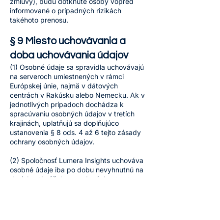
zmluvy), budú dotknuté osoby vopred
informované o prípadných rizikách
takéhoto prenosu.
§ 9 Miesto uchovávania a
doba uchovávania údajov
(1) Osobné údaje sa spravidla uchovávajú
na serveroch umiestnených v rámci
Európskej únie, najmä v dátových
centrách v Rakúsku alebo Nemecku. Ak v
jednotlivých prípadoch dochádza k
spracúvaniu osobných údajov v tretích
krajinách, uplatňujú sa doplňujúco
ustanovenia § 8 ods. 4 až 6 tejto zásady
ochrany osobných údajov.
(2) Spoločnosť Lumera Insights uchováva
osobné údaje iba po dobu nevyhnutnú na
dosiahnutie účelov uvedených v tomto
vyhlásení o ochrane osobných údajov,
pokiaľ neexistujú zákonné povinnosti
uchovávania alebo oprávnené záujmy,
ktoré vyžadujú dlhšie uchovávanie.